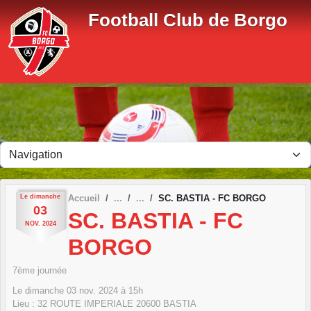
Panneau de gestion des cookies
Football Club de Borgo
Le
dimanche
Accueil
SC. BASTIA - FC BORGO
03
SC. BASTIA - FC
NOV.
2024
BORGO
7ème journée
Le
dimanche
03
nov.
2024
à 15h
Lieu :
32 ROUTE IMPERIALE
20600
BASTIA