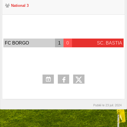
National 3
FC BORGO
1
0
SC. BASTIA
Publié le
23 juil. 2024