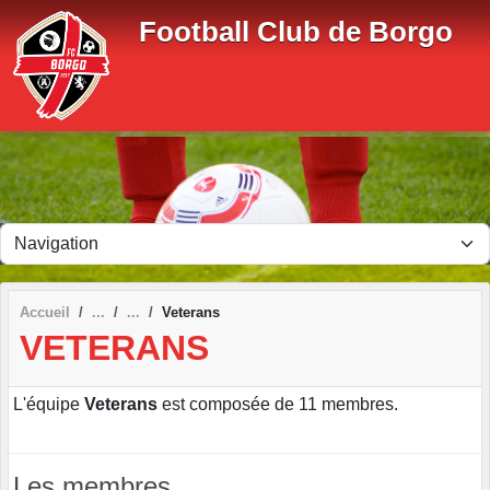
Panneau de gestion des cookies
Football Club de Borgo
Accueil
Veterans
VETERANS
L'équipe
Veterans
est composée de 11 membres.
Les membres